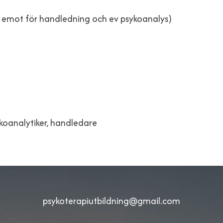
r emot för handledning och ev psykoanalys)
ykoanalytiker, handledare
psykoterapiutbildning@gmail.com