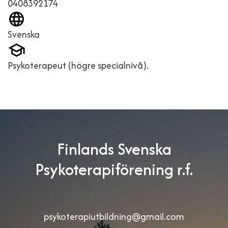
0408392174
Svenska
Psykoterapeut (högre specialnivå).
Finlands Svenska
Psykoterapiförening r.f.
psykoterapiutbildning@gmail.com