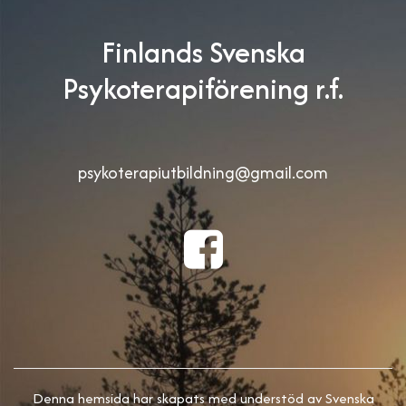
Finlands Svenska
Psykoterapiförening r.f.
psykoterapiutbildning@gmail.com
Denna hemsida har skapats med understöd av Svenska